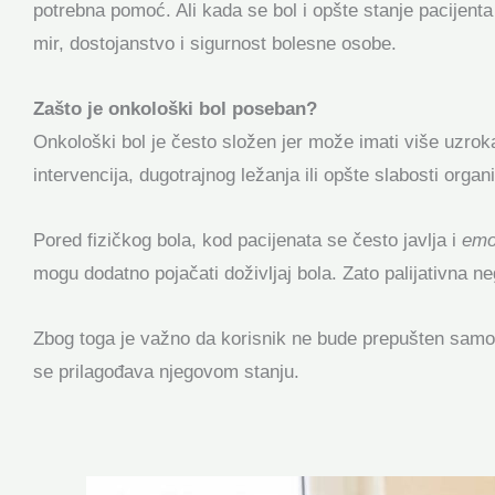
potrebna pomoć. Ali kada se bol i opšte stanje pacijenta
mir, dostojanstvo i sigurnost bolesne osobe.
Zašto je onkološki bol poseban?
Onkološki bol je često složen jer može imati više uzroka
intervencija, dugotrajnog ležanja ili opšte slabosti orga
Pored fizičkog bola, kod pacijenata se često javlja i
emoc
mogu dodatno pojačati doživljaj bola. Zato palijativna
Zbog toga je važno da korisnik ne bude prepušten samo 
se prilagođava njegovom stanju.