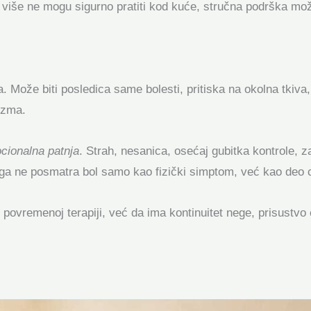
 više ne mogu sigurno pratiti kod kuće, stručna podrška može
. Može biti posledica same bolesti, pritiska na okolna tkiva
nizma.
ionalna patnja
. Strah, nesanica, osećaj gubitka kontrole, za
 nega ne posmatra bol samo kao fizički simptom, već kao deo
povremenoj terapiji, već da ima kontinuitet nege, prisustvo