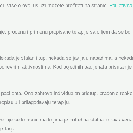
ici. Više o ovoj usluzi možete pročitati na stranici
Palijativn
je, procenu i primenu propisane terapije sa ciljem da se bol
a. Nekada je stalan i tup, nekada se javlja u napadima, a ne
odnevnim aktivnostima. Kod pojedinih pacijenata prisutan je 
pacijenta. Ona zahteva individualan pristup, praćenje reakci
opisuju i prilagođavaju terapiju.
ećuje se korisnicima kojima je potrebna stalna zdravstven
 stanja.