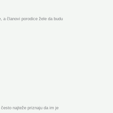
, a članovi porodice žele da budu
često najteže priznaju da im je