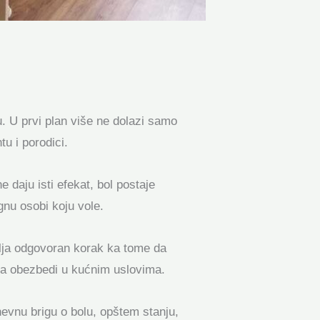
. U prvi plan više ne dolazi samo
u i porodici.
 daju isti efekat, bol postaje
ognu osobi koju vole.
vlja odgovoran korak ka tome da
 da obezbedi u kućnim uslovima.
nevnu brigu o bolu, opštem stanju,