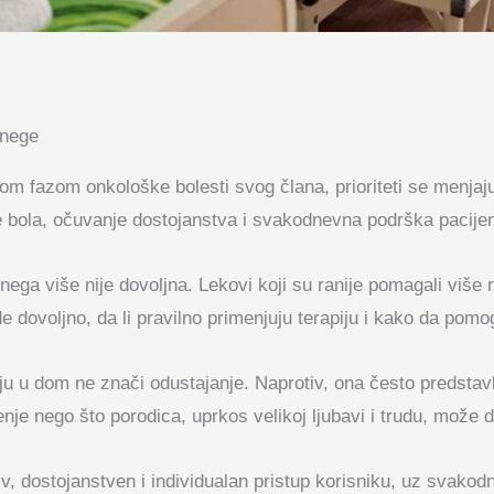
 nege
m fazom onkološke bolesti svog člana, prioriteti se menjaju
e bola, očuvanje dostojanstva i svakodnevna podrška pacijent
ga više nije dovoljna. Lekovi koji su ranije pomagali više ne
rade dovoljno, da li pravilno primenjuju terapiju i kako da pom
ju u dom ne znači odustajanje. Naprotiv, ona često predsta
enje nego što porodica, uprkos velikoj ljubavi i trudu, može
, dostojanstven i individualan pristup korisniku, uz svakod