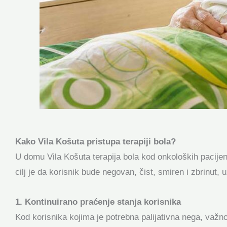
Kako Vila Košuta pristupa terapiji bola?
U domu Vila Košuta terapija bola kod onkoloških pacijen
cilj je da korisnik bude negovan, čist, smiren i zbrinut
1. Kontinuirano praćenje stanja korisnika
Kod korisnika kojima je potrebna palijativna nega, važn