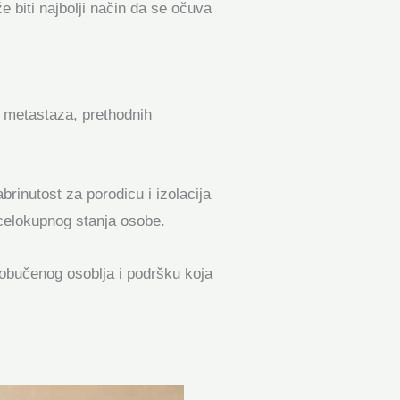
 biti najbolji način da se očuva
, metastaza, prethodnih
brinutost za porodicu i izolacija
 celokupnog stanja osobe.
 obučenog osoblja i podršku koja