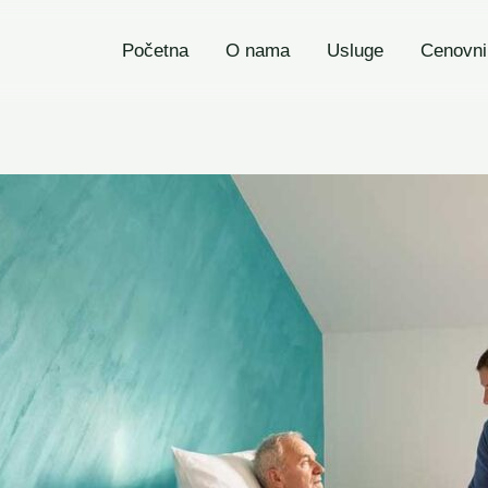
Početna
O nama
Usluge
Cenovni