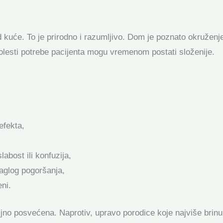
kuće. To je prirodno i razumljivo. Dom je poznato okruženje
bolesti potrebe pacijenta mogu vremenom postati složenije.
efekta,
labost ili konfuzija,
naglog pogoršanja,
eni.
jno posvećena. Naprotiv, upravo porodice koje najviše brinu 