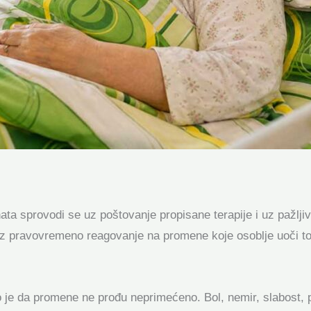
ata sprovodi se uz poštovanje propisane terapije i uz pažlji
, uz pravovremeno reagovanje na promene koje osoblje uoči to
o je da promene ne prođu neprimećeno. Bol, nemir, slabost, 