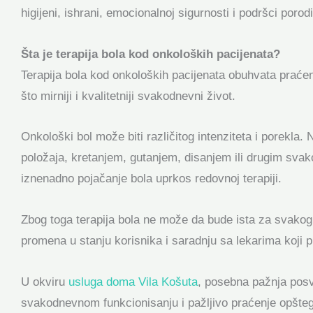
higijeni, ishrani, emocionalnoj sigurnosti i podršci porod
Šta je terapija bola kod onkoloških pacijenata?
Terapija bola kod onkoloških pacijenata obuhvata praćen
što mirniji i kvalitetniji svakodnevni život.
Onkološki bol može biti različitog intenziteta i porekl
položaja, kretanjem, gutanjem, disanjem ili drugim svak
iznenadno pojačanje bola uprkos redovnoj terapiji.
Zbog toga terapija bola ne može da bude ista za svakog 
promena u stanju korisnika i saradnju sa lekarima koji pr
U okviru
usluga doma Vila Košuta
, posebna pažnja posv
svakodnevnom funkcionisanju i pažljivo praćenje opšteg