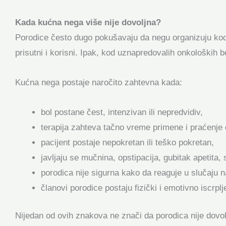
Kada kućna nega više nije dovoljna?
Porodice često dugo pokušavaju da negu organizuju kod 
prisutni i korisni. Ipak, kod uznapredovalih onkoloških 
Kućna nega postaje naročito zahtevna kada:
bol postane čest, intenzivan ili nepredvidiv,
terapija zahteva tačno vreme primene i praćenje 
pacijent postaje nepokretan ili teško pokretan,
javljaju se mučnina, opstipacija, gubitak apetita, s
porodica nije sigurna kako da reaguje u slučaju 
članovi porodice postaju fizički i emotivno iscrplj
Nijedan od ovih znakova ne znači da porodica nije dovol