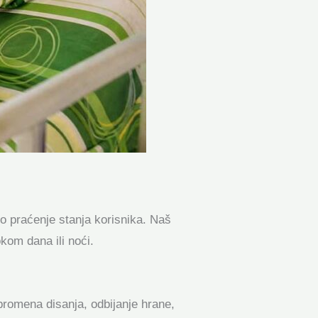
vo praćenje stanja korisnika. Naš
kom dana ili noći.
promena disanja, odbijanje hrane,