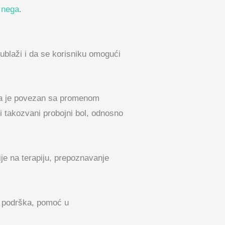
a nega
.
 ublaži i da se korisniku omogući
kada je povezan sa promenom
i takozvani probojni bol, odnosno
je na terapiju, prepoznavanje
a podrška, pomoć u