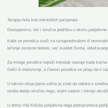
Terapija bola kod onkoloških pacijenata
Dostojanstvo, mir i stručna podrška u okviru palijativne
Kada se porodica suoči sa uznapredovalom ili terminalno
lečenje osnovne bolesti, već kvalitet života, ublažavanj
Za mnoge porodice najteži trenutak nastaje kada kućna ne
češći ili intenzivniji, a članovi porodice se pitaju da li 
U takvim situacijama važno je znati da odluka o smešta
osoba dobije stručnu negu, stalni nadzor i mirnije okruž
U domu Vila Košuta palijativna nega podrazumeva pažljiv