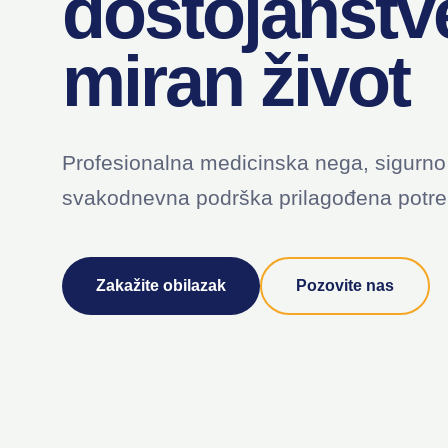
dostojanstv
miran život
Profesionalna medicinska nega, sigurno
svakodnevna podrška prilagođena potreb
Zakažite obilazak
Pozovite nas