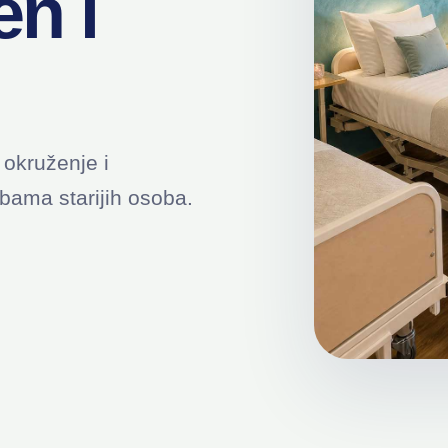
en i
 okruženje i
ama starijih osoba.