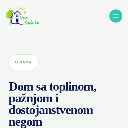
Пређи
на
садржај
O NAMA
Dom sa toplinom,
pažnjom i
dostojanstvenom
negom