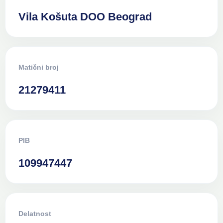
Vila Košuta DOO Beograd
Matični broj
21279411
PIB
109947447
Delatnost