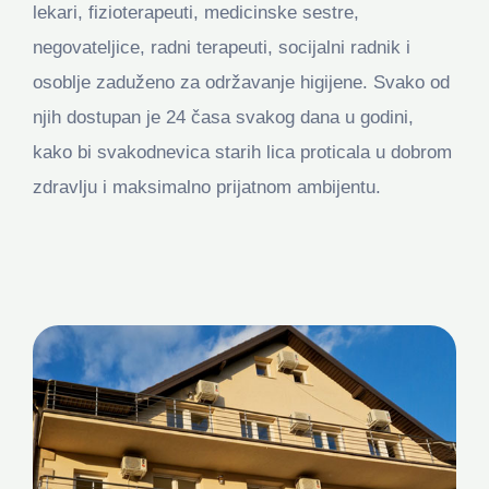
lekari, fizioterapeuti, medicinske sestre,
negovateljice, radni terapeuti, socijalni radnik i
osoblje zaduženo za održavanje higijene. Svako od
njih dostupan je 24 časa svakog dana u godini,
kako bi svakodnevica starih lica proticala u dobrom
zdravlju i maksimalno prijatnom ambijentu.