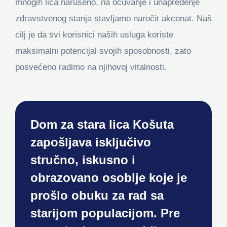
mnogih lica narušeno, na očuvanje i unapređenje
zdravstvenog stanja stavljamo naročit akcenat. Naš
cilj je da svi korisnici naših usluga koriste
maksimalni potencijal svojih sposobnosti, zato
posvećeno radimo na njihovoj vitalnosti.
Dom za stara lica Košuta
zapošljava isključivo
stručno, iskusno i
obrazovano osoblje koje je
prošlo obuku za rad sa
starijom populacijom. Pre