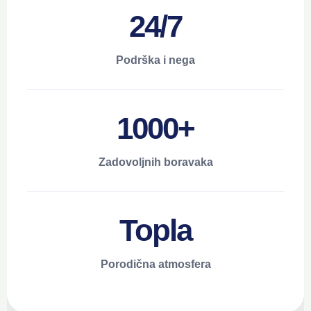
24/7
Podrška i nega
1000+
Zadovoljnih boravaka
Topla
Porodična atmosfera