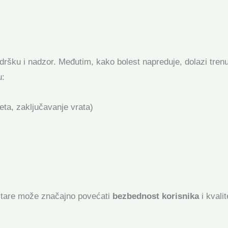
dršku i nadzor. Međutim, kako bolest napreduje, dolazi tren
u:
eta, zaključavanje vrata)
 stare može značajno povećati
bezbednost korisnika
i kvali