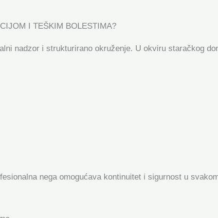
IJOM I TEŠKIM BOLESTIMA?
ni nadzor i strukturirano okruženje. U okviru staračkog do
ofesionalna nega omogućava kontinuitet i sigurnost u svakom