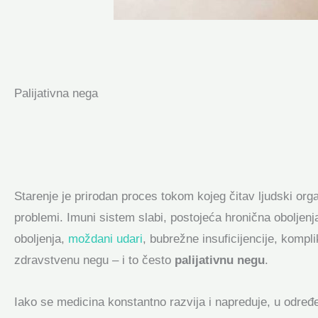
Palijativna nega
Starenje je prirodan proces tokom kojeg čitav ljudski o
problemi. Imuni sistem slabi, postojeća hronična oboljenja
oboljenja,
moždani udari
, bubrežne insuficijencije, komp
zdravstvenu negu – i to često
palijativnu negu
.
Iako se medicina konstantno razvija i napreduje, u određe