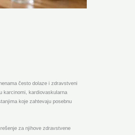
omenama često dolaze i zdravstveni
 su karcinomi, kardiovaskularna
 stanjima koje zahtevaju posebnu
o rešenje za njihove zdravstvene