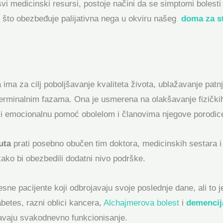
vi medicinski resursi, postoje načini da se simptomi bolesti 
t, što obezbeđuje palijativna nega u okviru našeg
doma za s
 ima za cilj poboljšavanje kvaliteta života, ublažavanje patn
 terminalnim fazama. Ona je usmerena na olakšavanje fizičkih 
u i emocionalnu pomoć obolelom i članovima njegove porodic
uta
prati posebno obučen tim doktora, medicinskih sestara i
 kako bi obezbedili dodatni nivo podrške.
ne pacijente koji odbrojavaju svoje poslednje dane, ali to je
abetes, razni oblici kancera,
Alchajmerova bolest
i
demencij
avaju svakodnevno funkcionisanje.