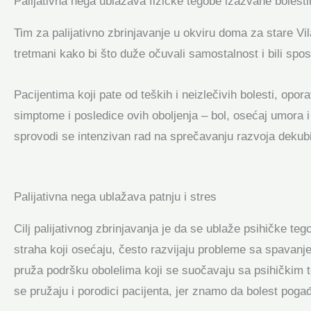
Palijativna nega ublažava fizičke tegobe izazvane bolest
Tim za palijativno zbrinjavanje u okviru doma za stare Vil
tretmani kako bi što duže očuvali samostalnost i bili sp
Pacijentima koji pate od teških i neizlečivih bolesti, opora
simptome i posledice ovih oboljenja – bol, osećaj umora i 
sprovodi se intenzivan rad na sprečavanju razvoja dekubi
Palijativna nega ublažava patnju i stres
Cilj palijativnog zbrinjavanja je da se ublaže psihičke tego
straha koji osećaju, često razvijaju probleme sa spavanje
pruža podršku obolelima koji se suočavaju sa psihičkim
se pružaju i porodici pacijenta, jer znamo da bolest pogađ