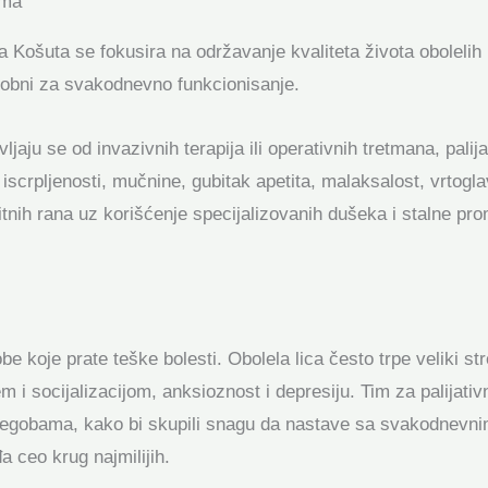
ima
a Košuta se fokusira na održavanje kvaliteta života obolelih 
osobni za svakodnevno funkcionisanje.
vljaju se od invazivnih terapija ili operativnih tretmana, pali
iscrpljenosti, mučnine, gubitak apetita, malaksalost, vrtogla
tnih rana uz korišćenje specijalizovanih dušeka i stalne pr
be koje prate teške bolesti. Obolela lica često trpe veliki stre
m i socijalizacijom, anksioznost i depresiju. Tim za palijat
 tegobama, kako bi skupili snagu da nastave sa svakodnevni
a ceo krug najmilijih.