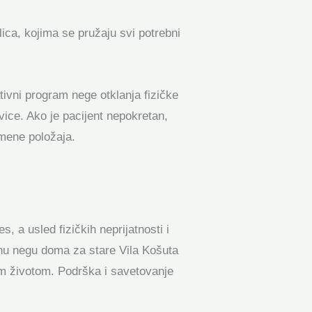
lica, kojima se pružaju svi potrebni
jativni program nege otklanja fizičke
vice. Ako je pacijent nepokretan,
omene položaja.
s, a usled fizičkih neprijatnosti i
ivnu negu doma za stare Vila Košuta
m životom. Podrška i savetovanje