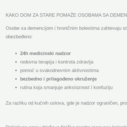
KAKO DOM ZA STARE POMAŽE OSOBAMA SA DEMENC
Osobe sa demencijom i hroničnim bolestima zahtevaju stal
obezbeđeno:
24h medicinski nadzor
redovna terapija i kontrola zdravlja
pomoć u svakodnevnim aktivnostima
bezbedno i prilagođeno okruženje
rutina koja smanjuje anksioznost i konfuziju
Za razliku od kućnih uslova, gde je nadzor ograničen, pr