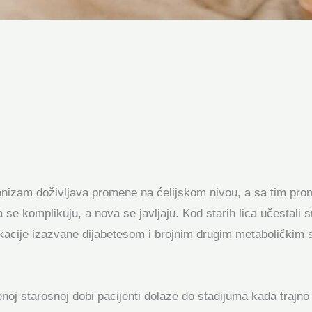
rganizam doživljava promene na ćelijskom nivou, a sa tim pr
 se komplikuju, a nova se javljaju. Kod starih lica učestali
likacije izazvane dijabetesom i brojnim drugim metaboličkim
noj starosnoj dobi pacijenti dolaze do stadijuma kada trajn