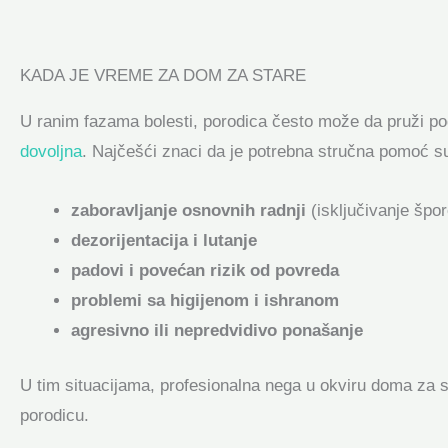
KADA JE VREME ZA DOM ZA STARE
U ranim fazama bolesti, porodica često može da pruži po
dovoljna
. Najčešći znaci da je potrebna stručna pomoć s
zaboravljanje osnovnih radnji
(isključivanje špor
dezorijentacija i lutanje
padovi i povećan rizik od povreda
problemi sa higijenom i ishranom
agresivno ili nepredvidivo ponašanje
U tim situacijama, profesionalna nega u okviru doma za
porodicu.