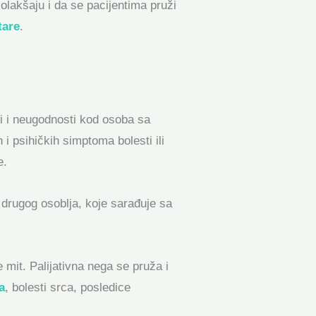
olakšaju i da se pacijentima pruži
tare
.
ji i neugodnosti kod osoba sa
i psihičkih simptoma bolesti ili
e.
 drugog osoblja, koje sarađuje sa
 mit. Palijativna nega se pruža i
a
, bolesti srca, posledice