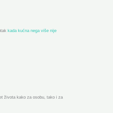
utak
kada kućna nega više nije
tet života kako za osobu, tako i za