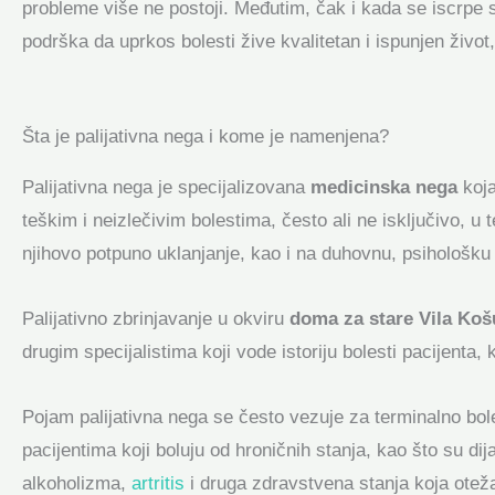
probleme više ne postoji. Međutim, čak i kada se iscrpe s
podrška da uprkos bolesti žive kvalitetan i ispunjen živo
Šta je palijativna nega i kome je namenjena?
Palijativna nega je specijalizovana
medicinska nega
koja
teškim i neizlečivim bolestima, često ali ne isključivo, u
njihovo potpuno uklanjanje, kao i na duhovnu, psihološk
Palijativno zbrinjavanje u okviru
doma za stare Vila Koš
drugim specijalistima koji vode istoriju bolesti pacijenta,
Pojam palijativna nega se često vezuje za terminalno boles
pacijentima koji boluju od hroničnih stanja, kao što su dij
alkoholizma,
artritis
i druga zdravstvena stanja koja otež