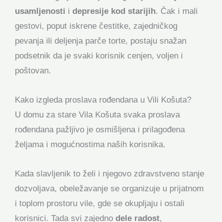
usamljenosti
i
depresije kod starijih
. Čak i mali
gestovi, poput iskrene čestitke, zajedničkog
pevanja ili deljenja parče torte, postaju snažan
podsetnik da je svaki korisnik cenjen, voljen i
poštovan.
Kako izgleda proslava rođendana u Vili Košuta?
U domu za stare Vila Košuta svaka proslava
rođendana pažljivo je osmišljena i prilagođena
željama i mogućnostima naših korisnika.
Kada slavljenik to želi i njegovo zdravstveno stanje
dozvoljava, obeležavanje se organizuje u prijatnom
i toplom prostoru vile, gde se okupljaju i ostali
korisnici. Tada svi zajedno
dele radost
,