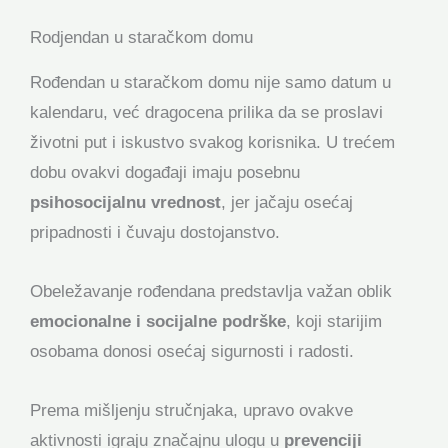
Rodjendan u staračkom domu
Rođendan u staračkom domu nije samo datum u
kalendaru, već dragocena prilika da se proslavi
životni put i iskustvo svakog korisnika. U trećem
dobu ovakvi događaji imaju posebnu
psihosocijalnu vrednost
, jer jačaju osećaj
pripadnosti i čuvaju dostojanstvo.
Obeležavanje rođendana predstavlja važan oblik
emocionalne i socijalne podrške
, koji starijim
osobama donosi osećaj sigurnosti i radosti.
Prema mišljenju stručnjaka, upravo ovakve
aktivnosti igraju značajnu ulogu u
prevenciji