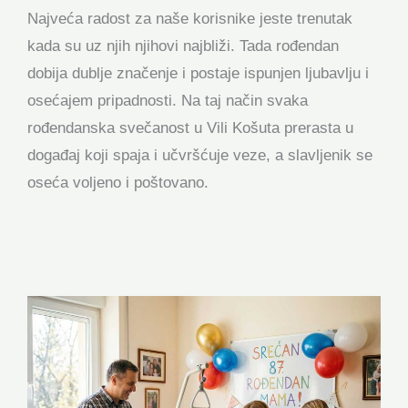
Najveća radost za naše korisnike jeste trenutak
kada su uz njih njihovi najbliži. Tada rođendan
dobija dublje značenje i postaje ispunjen ljubavlju i
osećajem pripadnosti. Na taj način svaka
rođendanska svečanost u Vili Košuta prerasta u
događaj koji spaja i učvršćuje veze, a slavljenik se
oseća voljeno i poštovano.