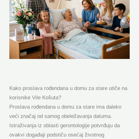
Kako proslava rođendana u domu za stare utiče na
korisnike Vile Košuta?
Proslava rođendana u domu za stare ima daleko
veći značaj od samog obeležavanja datuma.
Istraživanja iz oblasti gerontologije potvrđuju da
ovakvi događaji podstiču osećaj životnog