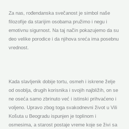
Za nas, rođendanska svečanost je simbol naše
filozofije da starijim osobama pružimo i negu i
emotivnu sigurnost. Na taj način pokazujemo da su
deo velike porodice i da njihova sreća ima posebnu
vrednost.
Kada slavljenik dobije tortu, osmeh i iskrene želje
od osoblja, drugih korisnika i svojih najbližih, on se
ne oseća samo zbrinuto već i istinski prihvaćeno i
voljeno. Upravo zbog toga svakodnevni život u Vili
Košuta u Beogradu ispunjen je toplinom i
osmesima, a starost postaje vreme koje se živi sa