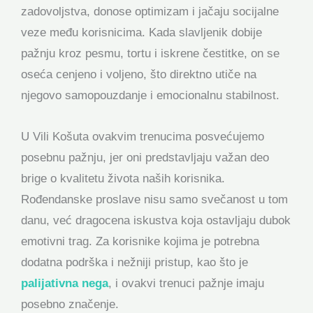
zadovoljstva, donose optimizam i jačaju socijalne
veze među korisnicima. Kada slavljenik dobije
pažnju kroz pesmu, tortu i iskrene čestitke, on se
oseća cenjeno i voljeno, što direktno utiče na
njegovo samopouzdanje i emocionalnu stabilnost.
U Vili Košuta ovakvim trenucima posvećujemo
posebnu pažnju, jer oni predstavljaju važan deo
brige o kvalitetu života naših korisnika.
Rođendanske proslave nisu samo svečanost u tom
danu, već dragocena iskustva koja ostavljaju dubok
emotivni trag. Za korisnike kojima je potrebna
dodatna podrška i nežniji pristup, kao što je
palijativna nega
, i ovakvi trenuci pažnje imaju
posebno značenje.