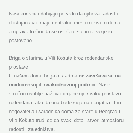
Naši korisnici dobijaju potvrdu da njihova radost i
dostojanstvo imaju centralno mesto u životu doma,
a upravo to čini da se osećaju sigurno, voljeno i
poštovano.
Briga o starima u Vili Košuta kroz rođendanske
proslave
U našem domu briga o starima
ne završava se na
medicinskoj
ili
svakodnevnoj podršci
. Naše
stručno osoblje pažljivo organizuje svaku proslavu
rođendana tako da ona bude sigurna i prijatna. Tim
negovatelja i saradnika doma za stare u Beogradu
Vila Košuta trudi se da svaki detalj stvori atmosferu
radosti i zajedništva.