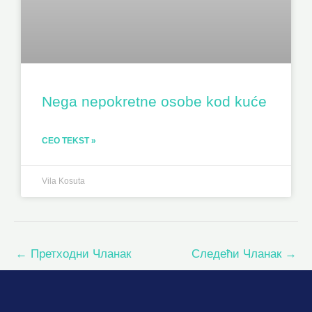
Nega nepokretne osobe kod kuće
CEO TEKST »
Vila Kosuta
←
Претходни Чланак
Следећи Чланак
→