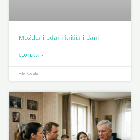
Moždani udar i kritični dani
CEO TEKST »
Vila Kosuta