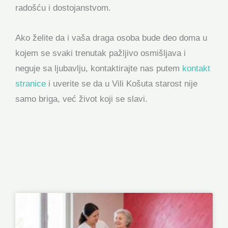
radošću i dostojanstvom.
Ako želite da i vaša draga osoba bude deo doma u
kojem se svaki trenutak pažljivo osmišljava i
neguje sa ljubavlju, kontaktirajte nas putem
kontakt
stranice
i uverite se da u Vili Košuta starost nije
samo briga, već život koji se slavi.