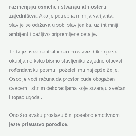
razmenjuju osmehe
i
stvaraju atmosferu
zajedništva
. Ako je potrebna mirnija varijanta,
slavlje se održava u sobi slavljenika, uz intimniji
ambijent i pažljivo pripremljene detalje.
Torta je uvek centralni deo proslave. Oko nje se
okupljamo kako bismo slavljeniku zajedno otpevali
rođendansku pesmu i poželeli mu najlepše želje.
Osoblje vodi računa da prostor bude obogaćen
cvećem i sitnim dekoracijama koje stvaraju svečan
i topao ugođaj.
Ono što svaku proslavu čini posebno emotivnom
jeste
prisustvo porodice
.